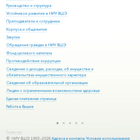
Руководство и структура
Дов
Устойчивое развитие в НИУ ВШЭ
Ол
Преподаватели и сотрудники
При
Корпуса и общежития
Вы
Закупки
При
Обращения граждан в НИУ ВШЭ
Ас
Фонд целевого капитала
До
Противодействие коррупции
Цен
Сведения о доходах, расходах, об имуществе и
Би
обязательствах имущественного характера
Об
Сведения об образовательной организации
Обр
Людям с ограниченными возможностями здоровья
Единая платежная страница
Работа в Вышке
Редактору
© НИУ ВШЭ 1993–2026
Адреса и контакты
Условия использования