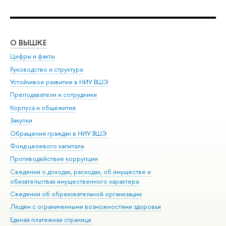
О ВЫШКЕ
ОБ
Цифры и факты
Ли
Руководство и структура
Дов
Устойчивое развитие в НИУ ВШЭ
Ол
Преподаватели и сотрудники
При
Корпуса и общежития
Вы
Закупки
При
Обращения граждан в НИУ ВШЭ
Ас
Фонд целевого капитала
До
Противодействие коррупции
Цен
Сведения о доходах, расходах, об имуществе и
Би
обязательствах имущественного характера
Об
Сведения об образовательной организации
Обр
Людям с ограниченными возможностями здоровья
Единая платежная страница