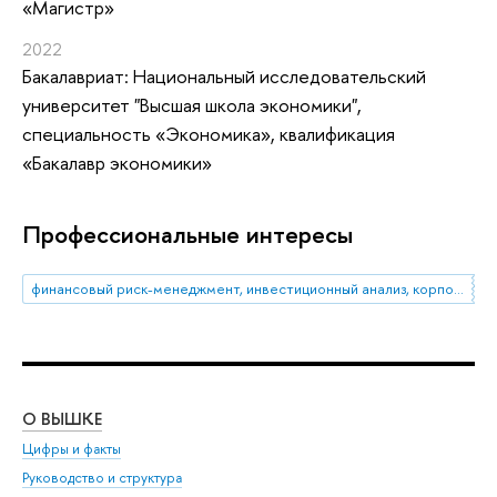
«Магистр»
2022
Бакалавриат: Национальный исследовательский
университет "Высшая школа экономики",
специальность «Экономика», квалификация
«Бакалавр экономики»
Профессиональные интересы
финансовый риск-менеджмент, инвестиционный анализ, корпоративное управление, корпоративные финансы
О ВЫШКЕ
ОБ
Цифры и факты
Ли
Руководство и структура
Дов