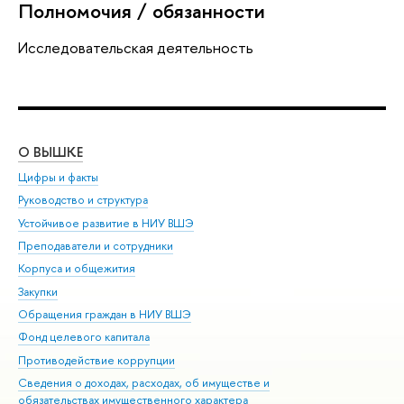
Полномочия / обязанности
Исследовательская деятельность
О ВЫШКЕ
ОБ
Цифры и факты
Ли
Руководство и структура
Дов
Устойчивое развитие в НИУ ВШЭ
Ол
Преподаватели и сотрудники
При
Корпуса и общежития
Вы
Закупки
При
Обращения граждан в НИУ ВШЭ
Ас
Фонд целевого капитала
До
Противодействие коррупции
Цен
Сведения о доходах, расходах, об имуществе и
Би
обязательствах имущественного характера