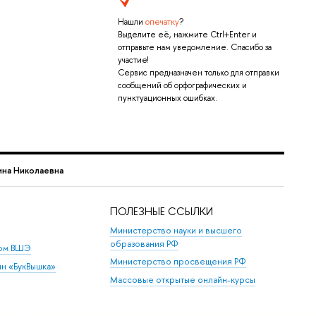
Нашли
опечатку
?
Выделите её, нажмите Ctrl+Enter и
отправьте нам уведомление. Спасибо за
участие!
Сервис предназначен только для отправки
сообщений об орфографических и
пунктуационных ошибках.
ина Николаевна
ПОЛЕЗНЫЕ ССЫЛКИ
Министерство науки и высшего
образования РФ
дом ВШЭ
Министерство просвещения РФ
ин «БукВышка»
Массовые открытые онлайн-курсы