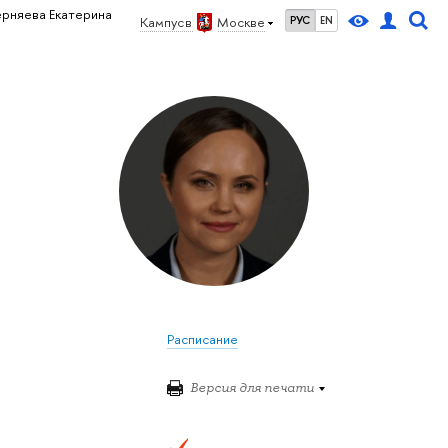
ерняева Екатерина
Кампус в
Москве
РУС
EN
Расписание
Версия для печати