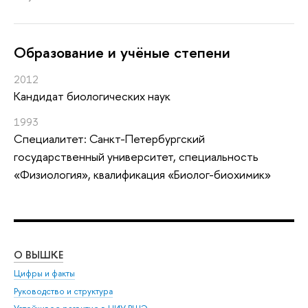
Oбразование и учёные степени
2012
Кандидат биологических наук
1993
Специалитет: Санкт-Петербургский
государственный университет, специальность
«Физиология», квалификация «Биолог-биохимик»
О ВЫШКЕ
ОБ
Цифры и факты
Ли
Руководство и структура
Дов