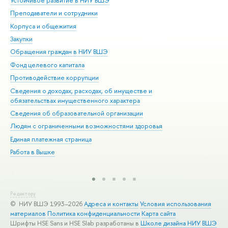
Устойчивое развитие в НИУ ВШЭ
Ол
Преподаватели и сотрудники
При
Корпуса и общежития
Вы
Закупки
При
Обращения граждан в НИУ ВШЭ
Ас
Фонд целевого капитала
До
Противодействие коррупции
Цен
Сведения о доходах, расходах, об имуществе и
Би
обязательствах имущественного характера
Об
Сведения об образовательной организации
Обр
Людям с ограниченными возможностями здоровья
Единая платежная страница
Работа в Вышке
Редактору
© НИУ ВШЭ 1993–2026
Адреса и контакты
Условия использования
материалов
Политика конфиденциальности
Карта сайта
Шрифты HSE Sans и HSE Slab разработаны в
Школе дизайна НИУ ВШЭ