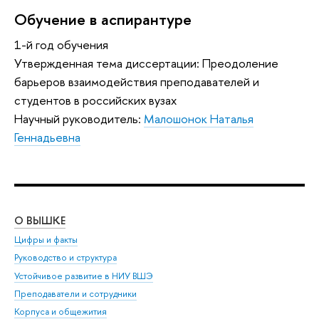
Обучение в аспирантуре
1-й год обучения
Утвержденная тема диссертации: Преодоление
барьеров взаимодействия преподавателей и
студентов в российских вузах
Научный руководитель:
Малошонок Наталья
Геннадьевна
О ВЫШКЕ
ОБ
Цифры и факты
Ли
Руководство и структура
Дов
Устойчивое развитие в НИУ ВШЭ
Ол
Преподаватели и сотрудники
При
Корпуса и общежития
Вы