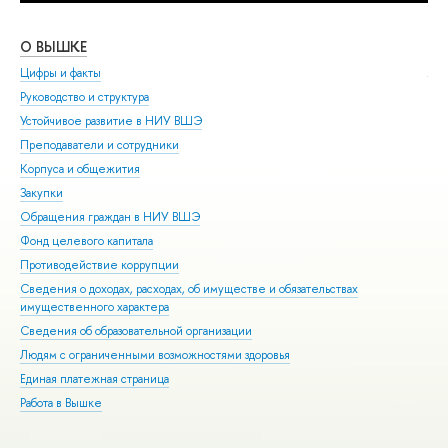
О ВЫШКЕ
ОБ
Цифры и факты
Ли
Руководство и структура
Дов
Устойчивое развитие в НИУ ВШЭ
Ол
Преподаватели и сотрудники
При
Корпуса и общежития
Вы
Закупки
При
Обращения граждан в НИУ ВШЭ
Асп
Фонд целевого капитала
Доп
Противодействие коррупции
Цен
Сведения о доходах, расходах, об имуществе и обязательствах
Биз
имущественного характера
Обр
Сведения об образовательной организации
Обр
Людям с ограниченными возможностями здоровья
Единая платежная страница
Работа в Вышке