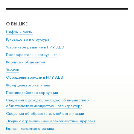
О ВЫШКЕ
ОБ
Цифры и факты
Ли
Руководство и структура
Дов
Устойчивое развитие в НИУ ВШЭ
Ол
Преподаватели и сотрудники
При
Корпуса и общежития
Вы
Закупки
При
Обращения граждан в НИУ ВШЭ
Ас
Фонд целевого капитала
До
Противодействие коррупции
Цен
Сведения о доходах, расходах, об имуществе и
Би
обязательствах имущественного характера
Об
Сведения об образовательной организации
Обр
Людям с ограниченными возможностями здоровья
Единая платежная страница