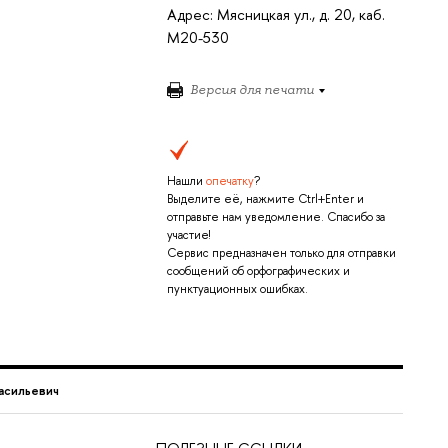
Адрес: Мясницкая ул., д. 20, каб.
M20-530
Версия для печати
Нашли
опечатку
?
Выделите её, нажмите Ctrl+Enter и
отправьте нам уведомление. Спасибо за
участие!
Сервис предназначен только для отправки
сообщений об орфографических и
пунктуационных ошибках.
асильевич