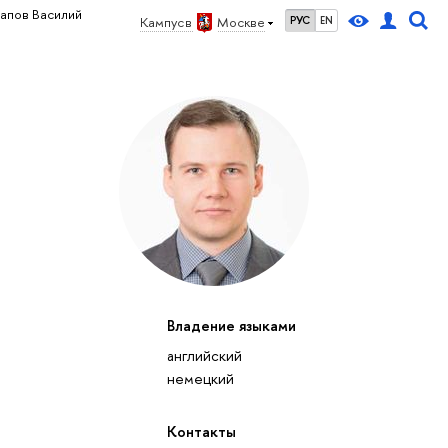
апов Василий
Кампус в
Москве
РУС
EN
Владение языками
английский
немецкий
Контакты