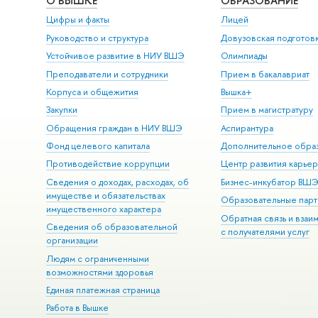
О ВЫШКЕ
ОБРАЗОВАНИЕ
Цифры и факты
Лицей
Руководство и структура
Довузовская подготов
Устойчивое развитие в НИУ ВШЭ
Олимпиады
Преподаватели и сотрудники
Прием в бакалавриат
Корпуса и общежития
Вышка+
Закупки
Прием в магистратуру
Обращения граждан в НИУ ВШЭ
Аспирантура
Фонд целевого капитала
Дополнительное обра
Противодействие коррупции
Центр развития карье
Сведения о доходах, расходах, об
Бизнес-инкубатор ВШ
имуществе и обязательствах
Образовательные парт
имущественного характера
Обратная связь и взаи
Сведения об образовательной
с получателями услуг
организации
Людям с ограниченными
возможностями здоровья
Единая платежная страница
Работа в Вышке