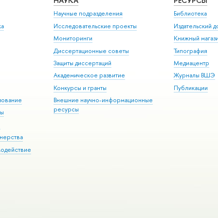
НАУКА
РЕСУРСЫ
Научные подразделения
Библиотека
ка
Исследовательские проекты
Издательский 
Мониторинги
Книжный магаз
Диссертационные советы
Типография
Защиты диссертаций
Медиацентр
Академическое развитие
Журналы ВШЭ
Конкурсы и гранты
Публикации
зование
Внешние научно-информационные
ресурсы
ры
Э
нерства
модействие