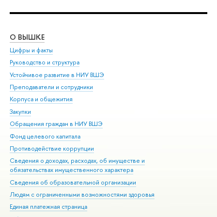
О ВЫШКЕ
ОБ
Цифры и факты
Ли
Руководство и структура
Дов
Устойчивое развитие в НИУ ВШЭ
Ол
Преподаватели и сотрудники
При
Корпуса и общежития
Вы
Закупки
При
Обращения граждан в НИУ ВШЭ
Ас
Фонд целевого капитала
До
Противодействие коррупции
Цен
Сведения о доходах, расходах, об имуществе и
Би
обязательствах имущественного характера
Об
Сведения об образовательной организации
Обр
Людям с ограниченными возможностями здоровья
Единая платежная страница