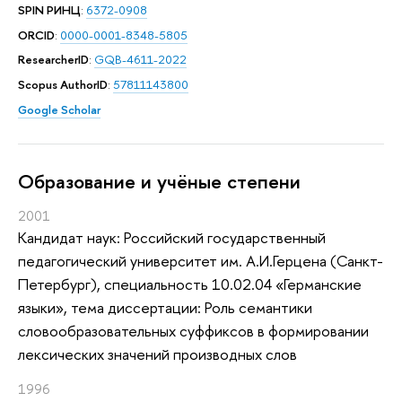
SPIN РИНЦ
:
6372-0908
ORCID
:
0000-0001-8348-5805
ResearcherID
:
GQB-4611-2022
Scopus AuthorID
:
57811143800
Google Scholar
Oбразование и учёные степени
2001
Кандидат наук: Российский государственный
педагогический университет им. А.И.Герцена (Санкт-
Петербург), специальность 10.02.04 «Германские
языки», тема диссертации: Роль семантики
словообразовательных суффиксов в формировании
лексических значений производных слов
1996