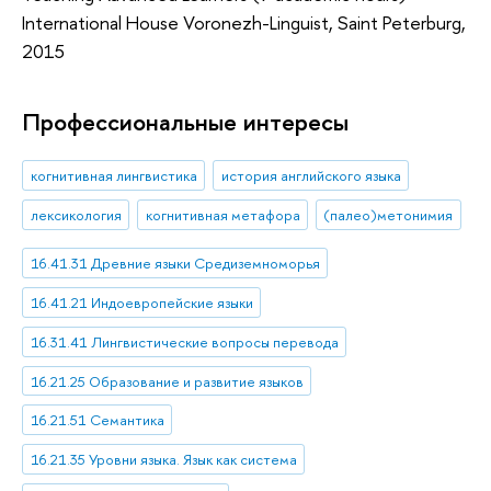
International House Voronezh-Linguist, Saint Peterburg,
2015
Профессиональные интересы
когнитивная лингвистика
история английского языка
лексикология
когнитивная метафора
(палео)метонимия
16.41.31 Древние языки Средиземноморья
16.41.21 Индоевропейские языки
16.31.41 Лингвистические вопросы перевода
16.21.25 Образование и развитие языков
16.21.51 Семантика
16.21.35 Уровни языка. Язык как система