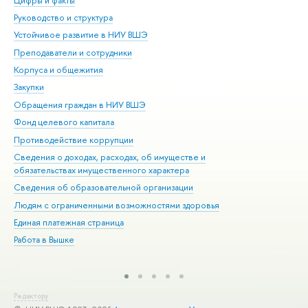
Цифры и факты
Ли
Руководство и структура
Дов
Устойчивое развитие в НИУ ВШЭ
Ол
Преподаватели и сотрудники
При
Корпуса и общежития
Вы
Закупки
При
Обращения граждан в НИУ ВШЭ
Ас
Фонд целевого капитала
До
Противодействие коррупции
Цен
Сведения о доходах, расходах, об имуществе и
Би
обязательствах имущественного характера
Об
Сведения об образовательной организации
Обр
Людям с ограниченными возможностями здоровья
Единая платежная страница
Работа в Вышке
Редактору