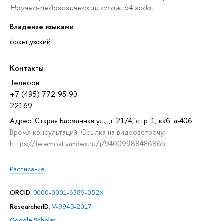
Научно-педагогический стаж: 54 года.
Владение языками
французский
Контакты
Телефон:
+7 (495) 772-95-90
22169
Адрес: Старая Басманная ул., д. 21/4, стр. 1, каб. а-406
Время консультаций: Ссылка на видеовстречу:
https://telemost.yandex.ru/j/94009988486865
Расписание
ORCID
:
0000-0001-6889-052X
ResearcherID
:
V-9943-2017
Google Scholar