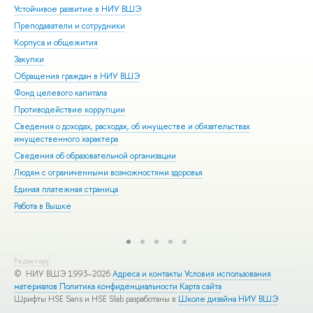
Устойчивое развитие в НИУ ВШЭ
Ол
Преподаватели и сотрудники
При
Корпуса и общежития
Вы
Закупки
При
Обращения граждан в НИУ ВШЭ
Асп
Фонд целевого капитала
Доп
Противодействие коррупции
Цен
Сведения о доходах, расходах, об имуществе и обязательствах
Биз
имущественного характера
Обр
Сведения об образовательной организации
Обр
Людям с ограниченными возможностями здоровья
Единая платежная страница
Работа в Вышке
Редактору
© НИУ ВШЭ 1993–2026
Адреса и контакты
Условия использования
материалов
Политика конфиденциальности
Карта сайта
Шрифты HSE Sans и HSE Slab разработаны в
Школе дизайна НИУ ВШЭ