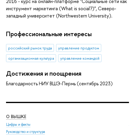
2016 - курс на онлайн-платформе "Социальные сети как
инструмент маркетинга (What is social?)", Северо-
западный университет (Northwestern University).
Профессиональные интересы
российский рынок труда
управление продуктом
организационная культура
управление командой
Достижения и поощрения
Благодарность НИУ ВШЭ-Пермь (сентябрь 2023)
О ВЫШКЕ
ОБ
Цифры и факты
Ли
Руководство и структура
Дов