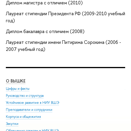
Диплом магистра с отличием (2010)
Лауреат стипендии Президента РФ (2009-2010 учебный
год)
Диплом бакалавра с отличием (2008)
Лауреат стипендии имени Питирима Сорокина (2006 -
2007 учебный год)
О ВЫШКЕ
ОБ
Цифры и факты
Ли
Руководство и структура
Дов
Устойчивое развитие в НИУ ВШЭ
Ол
Преподаватели и сотрудники
При
Корпуса и общежития
Вы
Закупки
При
Обращения граждан в НИУ ВШЭ
Асп