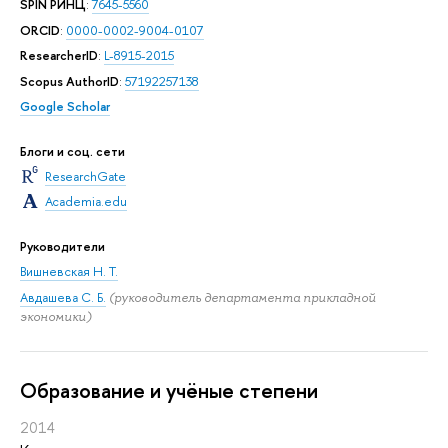
SPIN РИНЦ
:
7645-5560
ORCID
:
0000-0002-9004-0107
ResearcherID
:
L-8915-2015
Scopus AuthorID
:
57192257138
Google Scholar
Блоги и соц. сети
ResearchGate
Academia.edu
Руководители
Вишневская Н. Т.
Авдашева С. Б.
(руководитель департамента прикладной
экономики)
Oбразование и учёные степени
2014