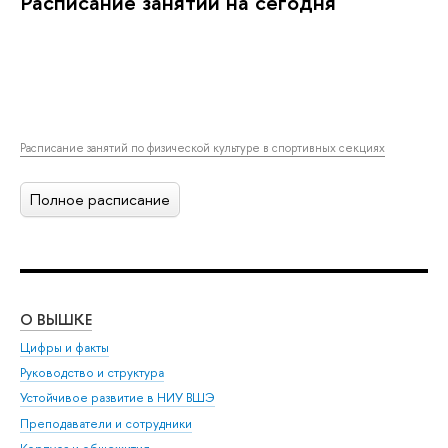
Расписание занятий на сегодня
Расписание занятий по физической культуре в спортивных секциях
Полное расписание
О ВЫШКЕ
ОБ
Цифры и факты
Ли
Руководство и структура
Дов
Устойчивое развитие в НИУ ВШЭ
Ол
Преподаватели и сотрудники
При