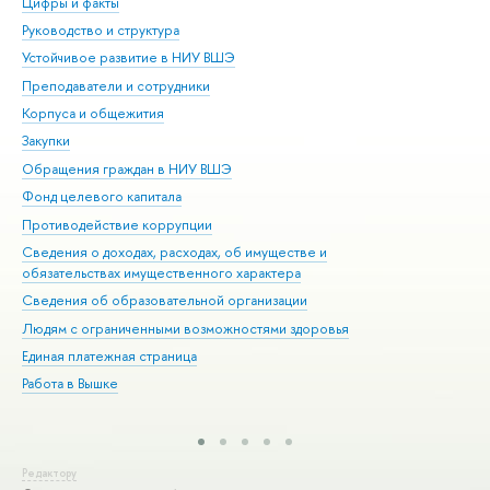
Цифры и факты
Ли
Руководство и структура
Дов
Устойчивое развитие в НИУ ВШЭ
Ол
Преподаватели и сотрудники
При
Корпуса и общежития
Вы
Закупки
При
Обращения граждан в НИУ ВШЭ
Ас
Фонд целевого капитала
До
Противодействие коррупции
Цен
Сведения о доходах, расходах, об имуществе и
Би
обязательствах имущественного характера
Об
Сведения об образовательной организации
Обр
Людям с ограниченными возможностями здоровья
Единая платежная страница
Работа в Вышке
Редактору