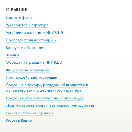
О ВЫШКЕ
ОБ
Цифры и факты
Ли
Руководство и структура
Дов
Устойчивое развитие в НИУ ВШЭ
Ол
Преподаватели и сотрудники
При
Корпуса и общежития
Вы
Закупки
При
Обращения граждан в НИУ ВШЭ
Ас
Фонд целевого капитала
До
Противодействие коррупции
Цен
Сведения о доходах, расходах, об имуществе и
Би
обязательствах имущественного характера
Об
Сведения об образовательной организации
Обр
Людям с ограниченными возможностями здоровья
Единая платежная страница
Работа в Вышке