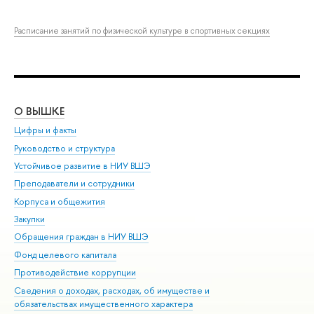
Расписание занятий по физической культуре в спортивных секциях
О ВЫШКЕ
ОБ
Цифры и факты
Ли
Руководство и структура
Дов
Устойчивое развитие в НИУ ВШЭ
Ол
Преподаватели и сотрудники
При
Корпуса и общежития
Вы
Закупки
При
Обращения граждан в НИУ ВШЭ
Ас
Фонд целевого капитала
До
Противодействие коррупции
Цен
Сведения о доходах, расходах, об имуществе и
Би
обязательствах имущественного характера
Об