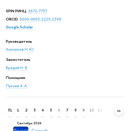
SPIN РИНЦ
:
2672-7737
ORCID
:
0000-0003-2225-1399
Google Scholar
Руководитель
Анисимов Н. Ю.
Заместитель
Врадий Н. В.
Помощник
Пухова А. А.
31
1
2
3
4
5
6
7
8
9
10
11
12
13
14
пн
вт
ср
чт
пт
сб
вс
пн
вт
ср
чт
пт
сб
вс
пн
сентябрь 2026
Лентой
Сеткой