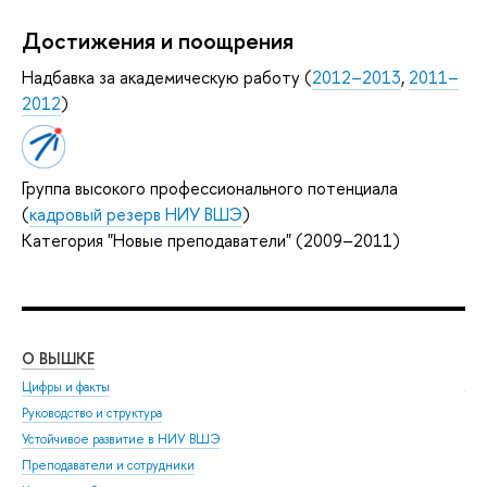
Достижения и поощрения
Надбавка за академическую работу (
2012–2013
,
2011–
2012
)
Группа высокого профессионального потенциала
(
кадровый резерв НИУ ВШЭ
)
Категория "Новые преподаватели" (2009–2011)
О ВЫШКЕ
ОБ
Цифры и факты
Ли
Руководство и структура
Дов
Устойчивое развитие в НИУ ВШЭ
Ол
Преподаватели и сотрудники
При