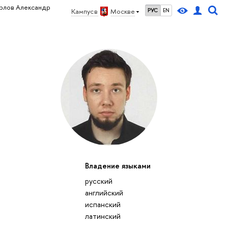
рлов Александр
Кампус в
Москве
РУС
EN
Владение языками
русский
английский
испанский
латинский