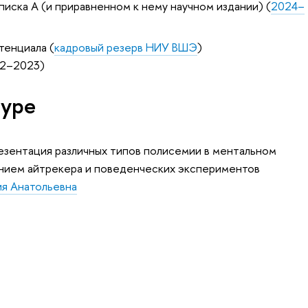
писка А (и приравненном к нему научном издании) (
2024–
тенциала (
кадровый резерв НИУ ВШЭ
)
22–2023)
туре
езентация различных типов полисемии в ментальном
анием айтрекера и поведенческих экспериментов
я Анатольевна