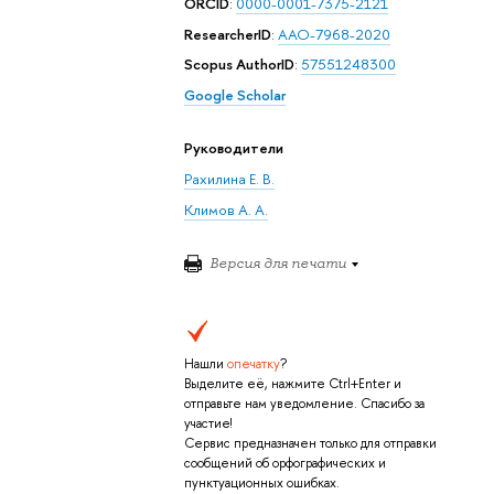
ORCID
:
0000-0001-7375-2121
ResearcherID
:
AAO-7968-2020
Scopus AuthorID
:
57551248300
Google Scholar
Руководители
Рахилина Е. В.
Климов А. А.
Версия для печати
Нашли
опечатку
?
Выделите её, нажмите Ctrl+Enter и
отправьте нам уведомление. Спасибо за
участие!
Сервис предназначен только для отправки
сообщений об орфографических и
пунктуационных ошибках.