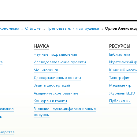
экономики»
→
О Вышке
→
Преподаватели и сотрудники
→
Орлов Александр
НАУКА
РЕСУРСЫ
Научные подразделения
Библиотека
ка
Исследовательские проекты
Издательский 
Мониторинги
Книжный магаз
Диссертационные советы
Типография
Защиты диссертаций
Медиацентр
Академическое развитие
Журналы ВШЭ
Конкурсы и гранты
Публикации
зование
Внешние научно-информационные
ресурсы
ры
Э
нерства