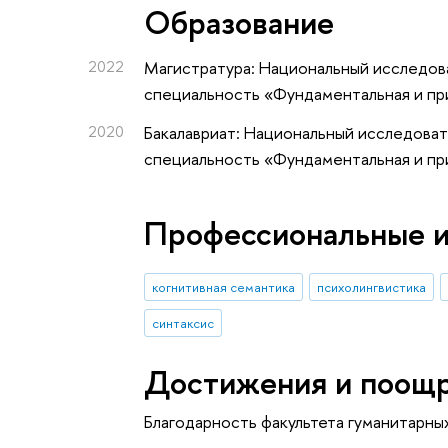
Oбразование
2022
Магистратура: Национальный исследова
специальность «Фундаментальная и при
2020
Бакалавриат: Национальный исследоват
специальность «Фундаментальная и при
Профессиональные 
когнитивная семантика
психолингвистика
синтаксис
Достижения и поощ
Благодарность факультета гуманитарны