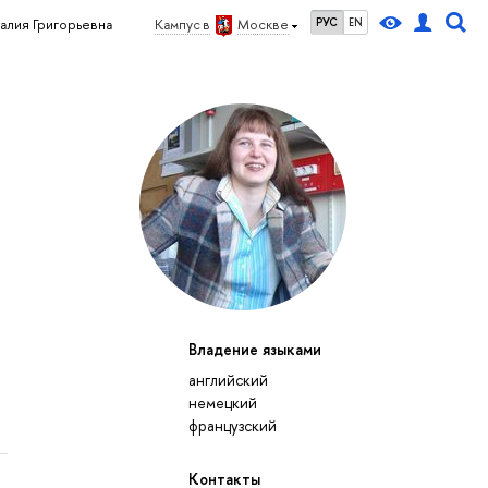
РУС
EN
талия Григорьевна
Кампус в
Москве
Владение языками
английский
немецкий
французский
Контакты