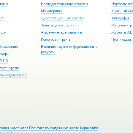
товка
Исследовательские проекты
Издательски
Мониторинги
Книжный маг
иат
Диссертационные советы
Типография
Защиты диссертаций
Медиацентр
туру
Академическое развитие
Журналы В
Конкурсы и гранты
Публикации
бразование
Внешние научно-информационные
ресурсы
арьеры
р ВШЭ
партнерства
взаимодействие с
уг
ования материалов
Политика конфиденциальности
Карта сайта