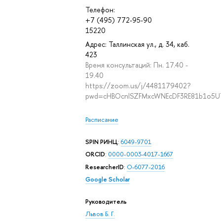
Телефон:
+7 (495) 772-95-90
15220
Адрес: Таллинская ул., д. 34, каб.
423
Время консультаций: Пн. 17.40 -
19.40
https://zoom.us/j/4481179402?
pwd=cHBOcnlSZFMxcWNEcDF3RE81b1o5
Расписание
SPIN РИНЦ
:
6049-9701
ORCID
:
0000-0003-4017-1667
ResearcherID
:
O-6077-2016
Google Scholar
Руководитель
Львов Б. Г.