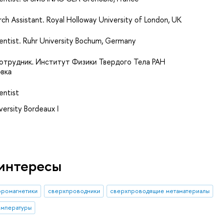
ch Assistant. Royal Holloway University of London, UK
cientist. Ruhr University Bochum, Germany
отрудник. Институт Физики Твердого Тела РАН
вка
ientist
ersity Bordeaux I
интересы
ромагнетики
сверхпроводники
сверхпроводящие метаматериалы
емпературы