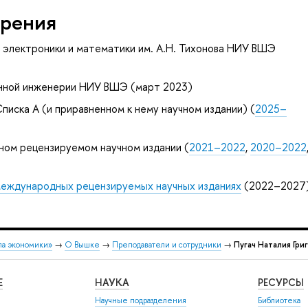
рения
 электроники и математики им. А.Н. Тихонова НИУ ВШЭ
нной инженерии НИУ ВШЭ (март 2023)
писка А (и приравненном к нему научном издании) (
2025–
ном рецензируемом научном издании (
2021–2022
,
2020–2022
 международных рецензируемых научных изданиях
(2022–2027
ла экономики»
→
О Вышке
→
Преподаватели и сотрудники
→
Пугач Наталия Гри
Е
НАУКА
РЕСУРСЫ
Научные подразделения
Библиотека