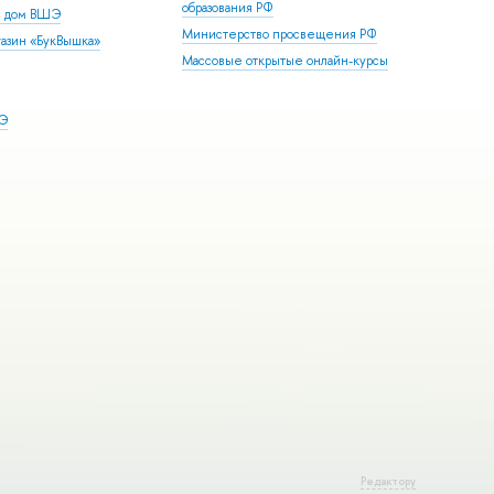
образования РФ
й дом ВШЭ
Министерство просвещения РФ
азин «БукВышка»
Массовые открытые онлайн-курсы
ШЭ
Редактору