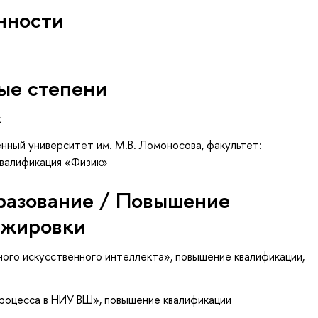
нности
ые степени
к
нный университет им. М.В. Ломоносова, факультет:
квалификация «Физик»
разование / Повышение
ажировки
ого искусственного интеллекта»
, повышение квалификации
,
процесса в НИУ ВШ»
, повышение квалификации