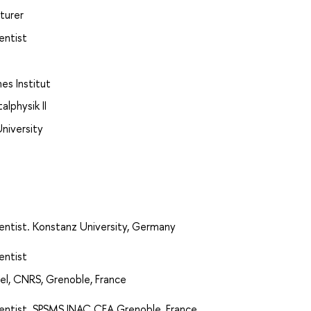
cturer
ientist
hes Institut
alphysik II
niversity
cientist. Konstanz University, Germany
ientist
eel, CNRS, Grenoble, France
cientist. SPSMS INAC CEA Grenoble, France