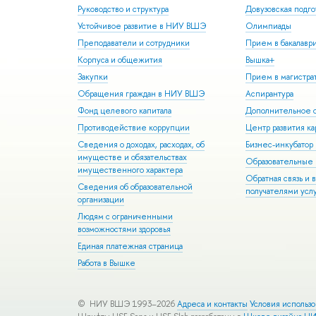
Руководство и структура
Довузовская подго
Устойчивое развитие в НИУ ВШЭ
Олимпиады
Преподаватели и сотрудники
Прием в бакалавр
Корпуса и общежития
Вышка+
Закупки
Прием в магистра
Обращения граждан в НИУ ВШЭ
Аспирантура
Фонд целевого капитала
Дополнительное о
Противодействие коррупции
Центр развития к
Сведения о доходах, расходах, об
Бизнес-инкубато
имуществе и обязательствах
Образовательные 
имущественного характера
Обратная связь и 
Сведения об образовательной
получателями усл
организации
Людям с ограниченными
возможностями здоровья
Единая платежная страница
Работа в Вышке
© НИУ ВШЭ 1993–2026
Адреса и контакты
Условия использ