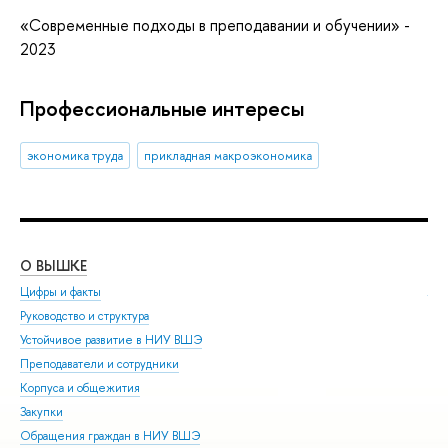
«Современные подходы в преподавании и обучении» -
2023
Профессиональные интересы
экономика труда
прикладная макроэкономика
О ВЫШКЕ
ОБ
Цифры и факты
Ли
Руководство и структура
Дов
Устойчивое развитие в НИУ ВШЭ
Ол
Преподаватели и сотрудники
При
Корпуса и общежития
Вы
Закупки
При
Обращения граждан в НИУ ВШЭ
Асп