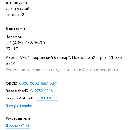
английский
французский
немецкий
Контакты
Телефон:
+7 (495) 772-95-90
27117
Адрес: АУК "Покровский бульвар", Покровский б-р, д. 11, каб.
S714
Время присутствия: По предварительной договоренности
ORCID
:
0000-0002-3887-565X
ResearcherID
:
O-2782-2016
Scopus AuthorID
:
57208130621
Google Scholar
Руководитель
Яковлев С. М.