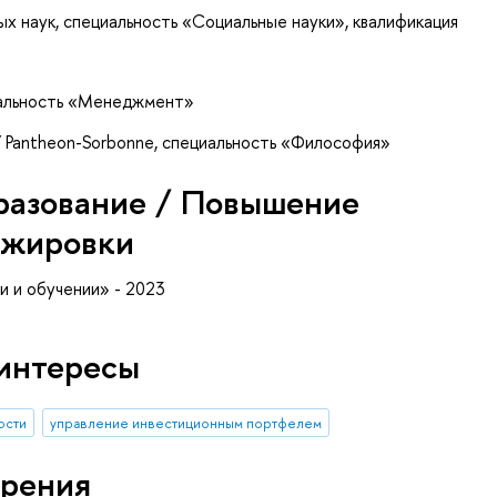
х наук, специальность «Социальные науки», квалификация
циальность «Менеджмент»
 IV Pantheon-Sorbonne, специальность «Философия»
разование / Повышение
ажировки
 и обучении» - 2023
интересы
ости
управление инвестиционным портфелем
рения