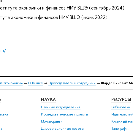
ститута экономики и финансов НИУ ВШЭ (сентябрь 2024)
тута экономики и финансов НИУ ВШЭ (июнь 2022)
au/
ла экономики»
→
О Вышке
→
Преподаватели и сотрудники
→
Фардо Винсент М
Е
НАУКА
РЕСУРСЫ
Научные подразделения
Библиотека
товка
Исследовательские проекты
Издательски
Мониторинги
Книжный маг
иат
Диссертационные советы
Типография