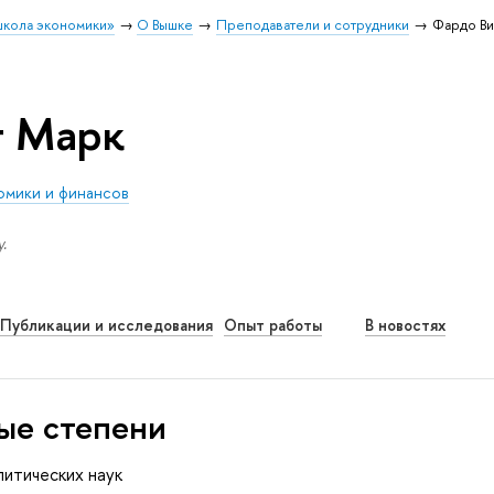
школа экономики»
О Вышке
Преподаватели и сотрудники
Фардо Ви
т Марк
омики и финансов
.
Публикации и исследования
Опыт работы
В новостях
ые степени
литических наук