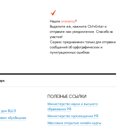
Нашли
опечатку
?
Выделите её, нажмите Ctrl+Enter и
отправьте нам уведомление. Спасибо за
участие!
Сервис предназначен только для отправки
сообщений об орфографических и
пунктуационных ошибках.
арк
ПОЛЕЗНЫЕ ССЫЛКИ
Министерство науки и высшего
образования РФ
й дом ВШЭ
Министерство просвещения РФ
азин «БукВышка»
Массовые открытые онлайн-курсы