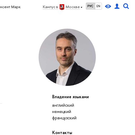
РУС
EN
нсент Марк
Кампус в
Москве
Владение языками
английский
немецкий
французский
Контакты