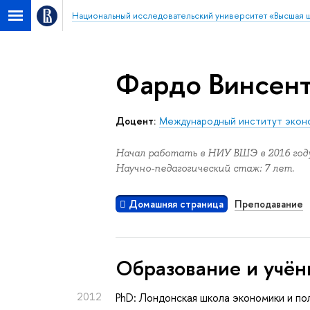
Национальный исследовательский университет «Высшая 
Фардо Винсен
доцент:
Международный институт экон
Начал работать в НИУ ВШЭ в 2016 году
Научно-педагогический стаж: 7 лет.
Домашняя страница
Преподавание
Oбразование и учён
2012
PhD: Лондонская школа экономики и по