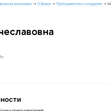
ая школа экономики»
О Вышке
Преподаватели и сотрудники
Ш
чеславовна
у.
нности
грузки преподавателей;