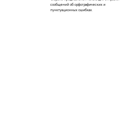
сообщений об орфографических и
пунктуационных ошибках.