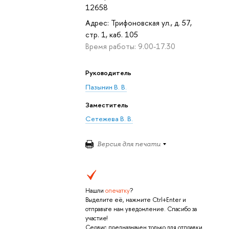
12658
Адрес: Трифоновская ул., д. 57,
стр. 1, каб. 105
Время работы: 9.00-17.30
Руководитель
Пазынин В. В.
Заместитель
Сетежева В. В.
Версия для печати
Нашли
опечатку
?
Выделите её, нажмите Ctrl+Enter и
отправьте нам уведомление. Спасибо за
участие!
Сервис предназначен только для отправки