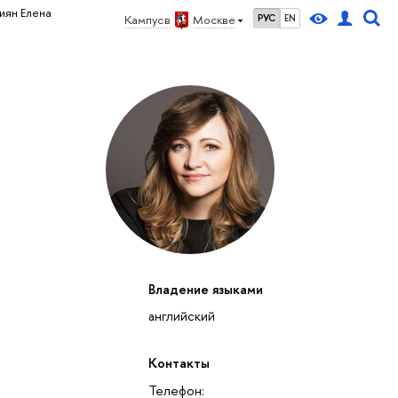
иян Елена
Кампус в
Москве
РУС
EN
Владение языками
английский
Контакты
Телефон: