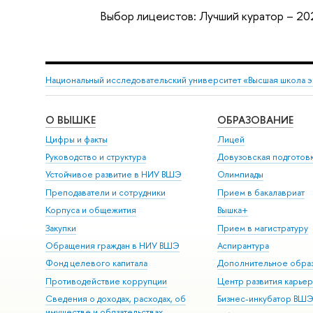
Выбор лицеистов: Лучший куратор – 20
Национальный исследовательский университет «Высшая школа 
О ВЫШКЕ
ОБРАЗОВАНИЕ
Цифры и факты
Лицей
Руководство и структура
Довузовская подготов
Устойчивое развитие в НИУ ВШЭ
Олимпиады
Преподаватели и сотрудники
Прием в бакалавриат
Корпуса и общежития
Вышка+
Закупки
Прием в магистратуру
Обращения граждан в НИУ ВШЭ
Аспирантура
Фонд целевого капитала
Дополнительное обра
Противодействие коррупции
Центр развития карье
Сведения о доходах, расходах, об
Бизнес-инкубатор ВШ
имуществе и обязательствах