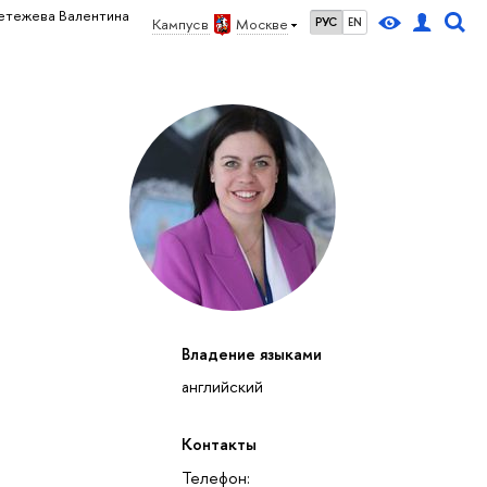
етежева Валентина
Кампус в
Москве
РУС
EN
Владение языками
английский
Контакты
Телефон: