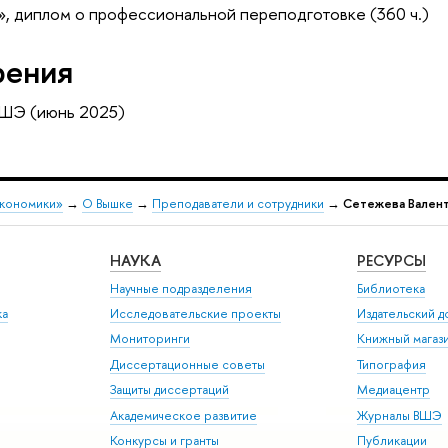
, диплом о профессиональной переподготовке (360 ч.)
рения
ВШЭ (июнь 2025)
экономики»
→
О Вышке
→
Преподаватели и сотрудники
→
Сетежева Валент
НАУКА
РЕСУРСЫ
Научные подразделения
Библиотека
ка
Исследовательские проекты
Издательский 
Мониторинги
Книжный магаз
Диссертационные советы
Типография
Защиты диссертаций
Медиацентр
Академическое развитие
Журналы ВШЭ
Конкурсы и гранты
Публикации