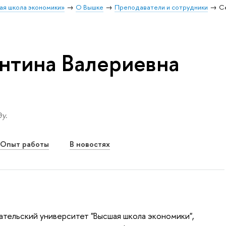
ая школа экономики»
О Вышке
Преподаватели и сотрудники
С
нтина Валериевна
у.
Опыт работы
В новостях
тельский университет "Высшая школа экономики",