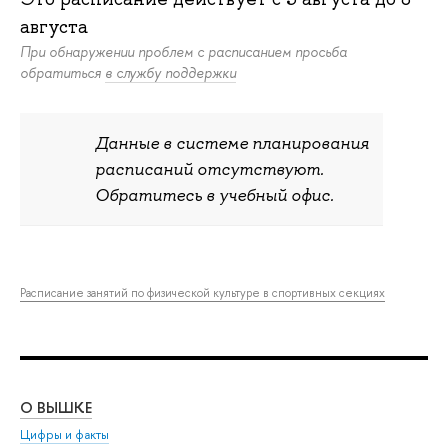
августа
При обнаружении проблем с расписанием просьба
обратиться
в службу поддержки
Данные в системе планирования
расписаний отсутствуют.
Обратитесь в учебный офис.
Расписание занятий по физической культуре в спортивных секциях
О ВЫШКЕ
ОБ
Цифры и факты
Ли