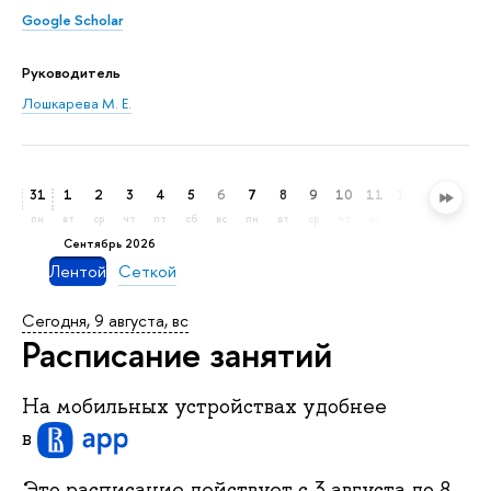
Google Scholar
Руководитель
Лошкарева М. Е.
31
1
2
3
4
5
6
7
8
9
10
11
12
13
14
пн
вт
ср
чт
пт
сб
вс
пн
вт
ср
чт
пт
сб
вс
пн
сентябрь 2026
Лентой
Сеткой
Сегодня, 9 августа, вс
Расписание занятий
На мобильных устройствах удобнее
в
Это расписание действует c
3 августа
до
8