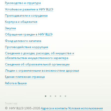
Руководство и структура
Дов
Устойчивое развитие в НИУ ВШЭ
Ол
Преподаватели и сотрудники
При
Корпуса и общежития
Вы
Закупки
При
Обращения граждан в НИУ ВШЭ
Ас
Фонд целевого капитала
До
Противодействие коррупции
Цен
Сведения о доходах, расходах, об имуществе и
Би
обязательствах имущественного характера
Об
Сведения об образовательной организации
Обр
Людям с ограниченными возможностями здоровья
Единая платежная страница
Работа в Вышке
Редактору
© НИУ ВШЭ 1993–2026
Адреса и контакты
Условия использования