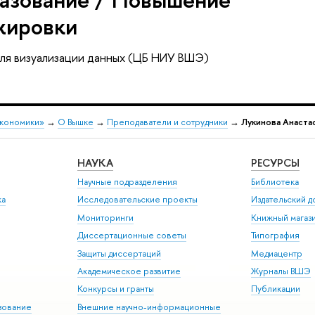
жировки
 для визуализации данных (ЦБ НИУ ВШЭ)
экономики»
→
О Вышке
→
Преподаватели и сотрудники
→
Лукинова Анаста
НАУКА
РЕСУРСЫ
Научные подразделения
Библиотека
ка
Исследовательские проекты
Издательский 
Мониторинги
Книжный магаз
Диссертационные советы
Типография
Защиты диссертаций
Медиацентр
Академическое развитие
Журналы ВШЭ
Конкурсы и гранты
Публикации
зование
Внешние научно-информационные