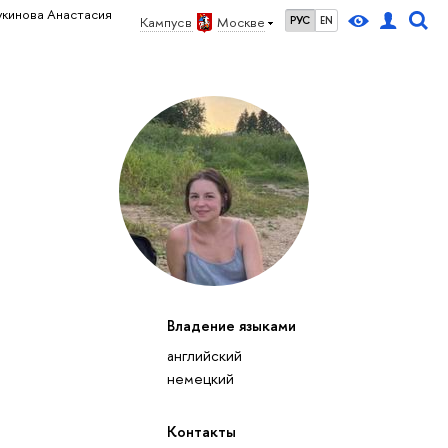
укинова Анастасия
Кампус в
Москве
РУС
EN
Владение языками
английский
немецкий
Контакты