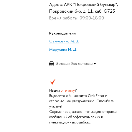
Адрес: АУК "Покровский бульвар",
Покровский б-р, д. 11, каб. G725
Время работы: 09:00-18:00
Руководители
Самусенко М. В.
Марусина И. Д.
Версия для печати
Нашли
опечатку
?
Выделите её, нажмите Ctrl+Enter и
отправьте нам уведомление. Спасибо за
участие!
Сервис предназначен только для отправки
сообщений об орфографических и
пунктуационных ошибках.