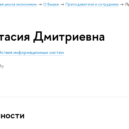
ая школа экономики»
О Вышке
Преподаватели и сотрудники
Л
тасия Дмитриевна
йствия информационных систем
у.
нности