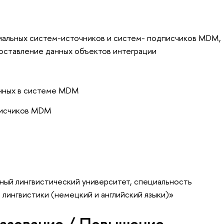
иальных систем-источников и систем- подписчиков MDM,
опоставление данных объектов интеграции
анных в системе MDM
писчиков MDM
ный лингвистический университет, специальность
 лингвистики (немецкий и английский языки)»
азование / Повышение