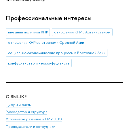
Профессиональные интересы
внешняя политика КНР
отношения КНР с Афганистаном
отношения КНР со странами Средней Азии
социально-экономические процессы в Восточной Азии
конфуцианство и неоконфуцианств
О ВЫШКЕ
ОБ
Цифры и факты
Ли
Руководство и структура
Дов
Устойчивое развитие в НИУ ВШЭ
Ол
Преподаватели и сотрудники
При