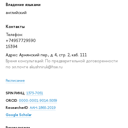
Владение языками
английский
Контакты
Телефон:
+74957729590
15394
Адрес: Армянский пер., д. 4, стр. 2, каб. 111
Время консультаций: По предварительной договоренности
по эл.почте akushniruk@hse.ru
Расписание
SPIN РИНЦ
:
1373-7051
ORCID
:
0000-0001-9014-5059
ResearcherID
:
AAH-1865-2019
Google Scholar
Руководители