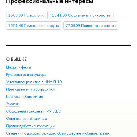
Профессиональные интересы
15.00.00 Психология
15.41.00 Социальная психология
15.81.45 Психология спорта
77.03.09 Психология спорта
О ВЫШКЕ
ОБ
Цифры и факты
Ли
Руководство и структура
Дов
Устойчивое развитие в НИУ ВШЭ
Ол
Преподаватели и сотрудники
При
Корпуса и общежития
Вы
Закупки
При
Обращения граждан в НИУ ВШЭ
Асп
Фонд целевого капитала
Доп
Противодействие коррупции
Цен
Сведения о доходах, расходах, об имуществе и обязательствах
Биз