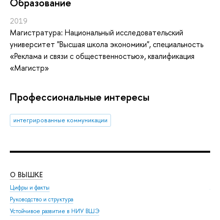
Oбразование
2019
Магистратура: Национальный исследовательский
университет "Высшая школа экономики", специальность
«Реклама и связи с общественностью», квалификация
«Магистр»
Профессиональные интересы
интегрированные коммуникации
О ВЫШКЕ
ОБ
Цифры и факты
Ли
Руководство и структура
Дов
Устойчивое развитие в НИУ ВШЭ
Ол