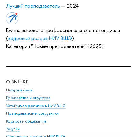
Лучший преподаватель
— 2024
Группа высокого профессионального потенциала
(
кадровый резерв НИУ ВШЭ
)
Категория "Новые преподаватели" (2025)
О ВЫШКЕ
ОБ
Цифры и факты
Ли
Руководство и структура
Дов
Устойчивое развитие в НИУ ВШЭ
Ол
Преподаватели и сотрудники
При
Корпуса и общежития
Вы
Закупки
При
Обращения граждан в НИУ ВШЭ
Ас