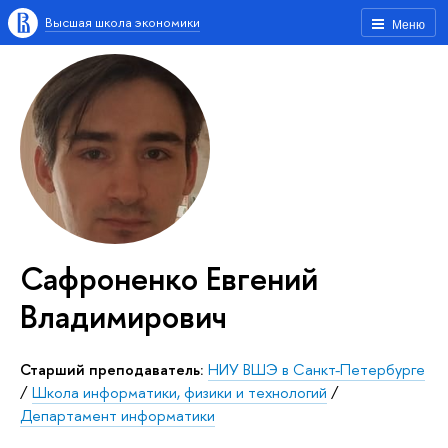
Высшая школа экономики
Меню
Сафроненко Евгений
Владимирович
Старший преподаватель:
НИУ ВШЭ в Санкт-Петербурге
/
Школа информатики, физики и технологий
/
Департамент информатики