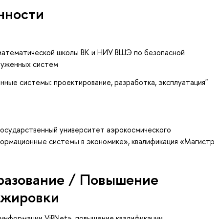
нности
математической школы ВК и НИУ ВШЭ по безопасной
руженных систем
ные системы: проектирование, разработка, эксплуатация"
государственный университет аэрокосмического
ормационные системы в экономике», квалификация «Магистр
разование / Повышение
ажировки
информации ViPNet»
, повышение квалификации