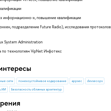
квалификации
ых информационно-»
, повышение квалификации
нхен, подразделение Future Radio), исследования протоколов
x System Administration
 по технологиям VipNet Инфотекс
интересы
ные сети
помехоустойчивое кодирование
appsec
devsecops
ь ИИ
Безопасность облачных архитектур
рения