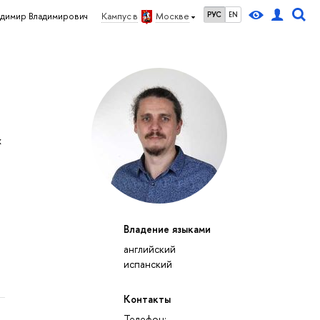
РУС
EN
адимир Владимирович
Кампус в
Москве
х
Владение языками
английский
испанский
Контакты
Телефон: