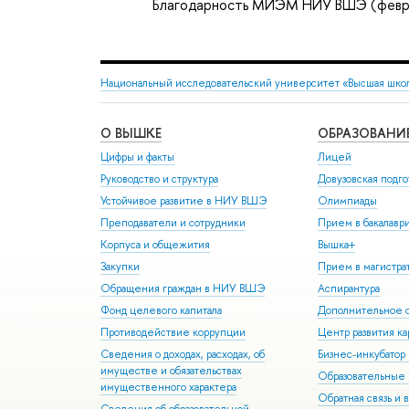
Благодарность МИЭМ НИУ ВШЭ (февр
Национальный исследовательский университет «Высшая шко
О ВЫШКЕ
ОБРАЗОВАНИ
Цифры и факты
Лицей
Руководство и структура
Довузовская подго
Устойчивое развитие в НИУ ВШЭ
Олимпиады
Преподаватели и сотрудники
Прием в бакалавр
Корпуса и общежития
Вышка+
Закупки
Прием в магистра
Обращения граждан в НИУ ВШЭ
Аспирантура
Фонд целевого капитала
Дополнительное о
Противодействие коррупции
Центр развития к
Сведения о доходах, расходах, об
Бизнес-инкубато
имуществе и обязательствах
Образовательные 
имущественного характера
Обратная связь и 