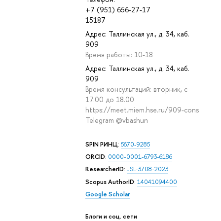
+7 (951) 656-27-17
15187
Адрес: Таллинская ул., д. 34, каб.
909
Время работы: 10-18
Адрес: Таллинская ул., д. 34, каб.
909
Время консультаций: вторник, с
17.00 до 18.00
https://meet.miem.hse.ru/909-cons
Telegram @vbashun
SPIN РИНЦ
:
5670-9285
ORCID
:
0000-0001-6793-6186
ResearcherID
:
JSL-3708-2023
Scopus AuthorID
:
14041094400
Google Scholar
Блоги и соц. сети