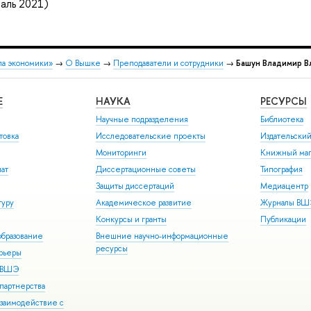
аль 2021)
ла экономики»
→
О Вышке
→
Преподаватели и сотрудники
→
Башун Владимир В
Е
НАУКА
РЕСУРСЫ
Научные подразделения
Библиотека
товка
Исследовательские проекты
Издательски
Мониторинги
Книжный маг
иат
Диссертационные советы
Типография
Защиты диссертаций
Медиацентр
туру
Академическое развитие
Журналы В
Конкурсы и гранты
Публикации
бразование
Внешние научно-информационные
ресурсы
арьеры
р ВШЭ
партнерства
взаимодействие с