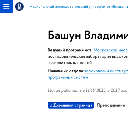
Национальный исследовательский университет «Высшая 
Башун Владим
Ведущий программист:
Московский инсти
исследовательская лаборатория высокоп
вычислительных сетей
Начальник отдела:
Московский институт 
программных систем
Начал работать в НИУ ВШЭ в 2017 году
Домашняя страница
Преподавание