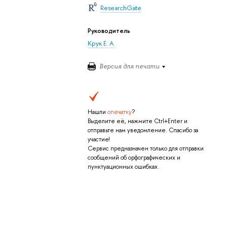
ResearchGate
Руководитель
Крук Е. А.
Версия для печати
Нашли
опечатку
?
Выделите её, нажмите Ctrl+Enter и
отправьте нам уведомление. Спасибо за
участие!
Сервис предназначен только для отправки
сообщений об орфографических и
пунктуационных ошибках.