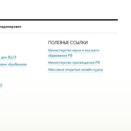
ладимирович
ПОЛЕЗНЫЕ ССЫЛКИ
Министерство науки и высшего
образования РФ
й дом ВШЭ
Министерство просвещения РФ
азин «БукВышка»
Массовые открытые онлайн-курсы
ШЭ