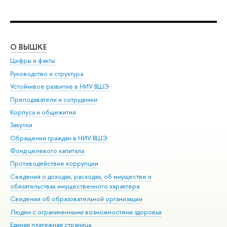
О ВЫШКЕ
ОБ
Цифры и факты
Ли
Руководство и структура
Дов
Устойчивое развитие в НИУ ВШЭ
Ол
Преподаватели и сотрудники
При
Корпуса и общежития
Вы
Закупки
При
Обращения граждан в НИУ ВШЭ
Ас
Фонд целевого капитала
До
Противодействие коррупции
Цен
Сведения о доходах, расходах, об имуществе и
Би
обязательствах имущественного характера
Об
Сведения об образовательной организации
Обр
Людям с ограниченными возможностями здоровья
Единая платежная страница