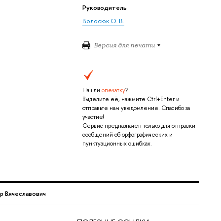
Руководитель
Волосюк О. В.
Версия для печати
Нашли
опечатку
?
Выделите её, нажмите Ctrl+Enter и
отправьте нам уведомление. Спасибо за
участие!
Сервис предназначен только для отправки
сообщений об орфографических и
пунктуационных ошибках.
р Вячеславович