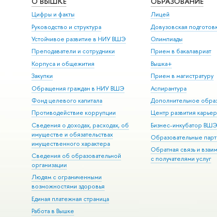
О ВЫШКЕ
ОБРАЗОВАНИЕ
Цифры и факты
Лицей
Руководство и структура
Довузовская подготов
Устойчивое развитие в НИУ ВШЭ
Олимпиады
Преподаватели и сотрудники
Прием в бакалавриат
Корпуса и общежития
Вышка+
Закупки
Прием в магистратуру
Обращения граждан в НИУ ВШЭ
Аспирантура
Фонд целевого капитала
Дополнительное обра
Противодействие коррупции
Центр развития карье
Сведения о доходах, расходах, об
Бизнес-инкубатор ВШ
имуществе и обязательствах
Образовательные парт
имущественного характера
Обратная связь и взаи
Сведения об образовательной
с получателями услуг
организации
Людям с ограниченными
возможностями здоровья
Единая платежная страница
Работа в Вышке