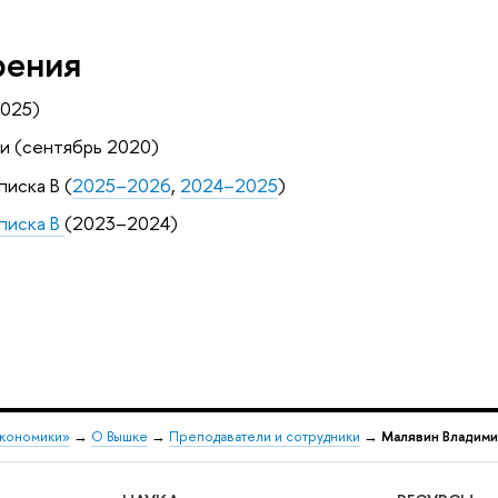
рения
2025)
и (сентябрь 2020)
писка B (
2025–2026
,
2024–2025
)
Списка B
(2023–2024)
экономики»
→
О Вышке
→
Преподаватели и сотрудники
→
Малявин Владими