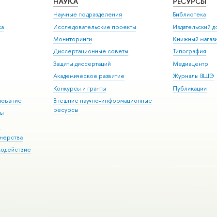
НАУКА
РЕСУРСЫ
Научные подразделения
Библиотека
ка
Исследовательские проекты
Издательский 
Мониторинги
Книжный магаз
Диссертационные советы
Типография
Защиты диссертаций
Медиацентр
Академическое развитие
Журналы ВШЭ
Конкурсы и гранты
Публикации
зование
Внешние научно-информационные
ресурсы
ры
Э
нерства
модействие