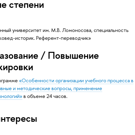
ые степени
нный университет им. М.В. Ломоносова, специальность
оковед-историк. Референт-переводчик»
азование / Повышение
жировки
рограмме
«Особенности организации учебного процесса в
ивные и методические вопросы, применение
хнологий»
в объеме 24 часов.
интересы