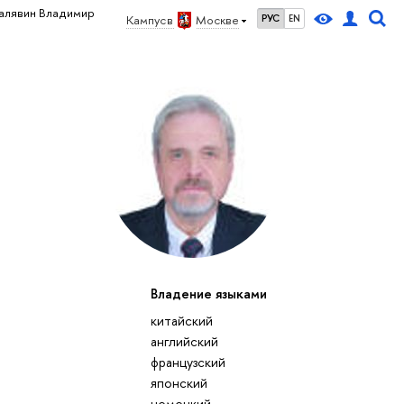
алявин Владимир
Кампус в
Москве
РУС
EN
Владение языками
китайский
английский
французский
японский
немецкий