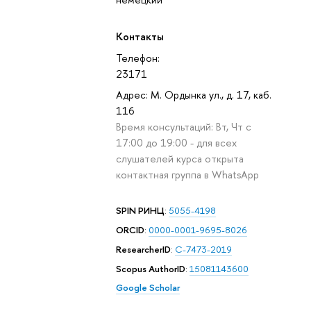
Контакты
Телефон:
23171
Адрес: М. Ордынка ул., д. 17, каб.
116
Время консультаций: Вт, Чт с
17:00 до 19:00 - для всех
слушателей курса открыта
контактная группа в WhatsApp
SPIN РИНЦ
:
5055-4198
ORCID
:
0000-0001-9695-8026
ResearcherID
:
C-7473-2019
Scopus AuthorID
:
15081143600
Google Scholar