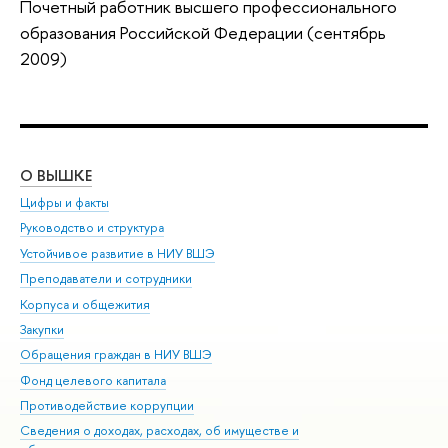
Почетный работник высшего профессионального
образования Российской Федерации (сентябрь
2009)
О ВЫШКЕ
ОБ
Цифры и факты
Ли
Руководство и структура
Дов
Устойчивое развитие в НИУ ВШЭ
Ол
Преподаватели и сотрудники
При
Корпуса и общежития
Вы
Закупки
При
Обращения граждан в НИУ ВШЭ
Ас
Фонд целевого капитала
До
Противодействие коррупции
Цен
Сведения о доходах, расходах, об имуществе и
Би