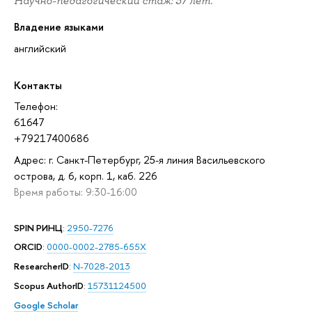
Научно-педагогический стаж: 37 лет.
Владение языками
английский
Контакты
Телефон:
61647
+79217400686
Адрес: г. Санкт-Петербург, 25-я линия Васильевского
острова, д. 6, корп. 1, каб. 226
Время работы: 9:30-16:00
SPIN РИНЦ
:
2950-7276
ORCID
:
0000-0002-2785-655X
ResearcherID
:
N-7028-2013
Scopus AuthorID
:
15731124500
Google Scholar