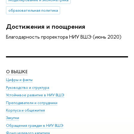
образовательная политика
Достижения и поощрения
Благодарность проректора НИУ ВШЭ (июнь 2020)
О ВЫШКЕ
ОБ
Цифры и факты
Ли
Руководство и структура
Дов
Устойчивое развитие в НИУ ВШЭ
Ол
Преподаватели и сотрудники
При
Корпуса и общежития
Вы
Закупки
При
Обращения граждан в НИУ ВШЭ
Ас
Фонд целевого капитала
До