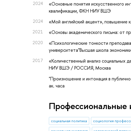
2024
«Основные понятия искусственного ин
квалификации
, ФКН НИУ ВШЭ
2024
«Мой английский акцент»
, повышение 
2021
«Основы академического письма: от п
2020
«Психологические тонкости преподава
университета"Высшая школа экономик
2017
«Количественный анализ социальных д
НИУ ВШЭ / РОССИЯ, Москва
"Произношение и интонация в публично
ак. часа
Профессиональные 
социальная политика
социология професс
социальная инклюзия
человеческий потен