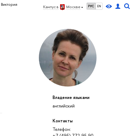
 Виктория
РУС
EN
Кампус в
Москве
Владение языками
английский
Контакты
Телефон:
+7 (495) 772-95-90