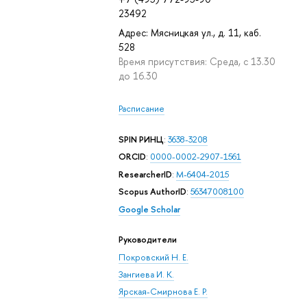
23492
Адрес: Мясницкая ул., д. 11, каб.
528
Время присутствия: Среда, с 13.30
до 16.30
Расписание
SPIN РИНЦ
:
3638-3208
ORCID
:
0000-0002-2907-1561
ResearcherID
:
M-6404-2015
Scopus AuthorID
:
56347008100
Google Scholar
Руководители
Покровский Н. Е.
Зангиева И. К.
Ярская-Смирнова Е. Р.