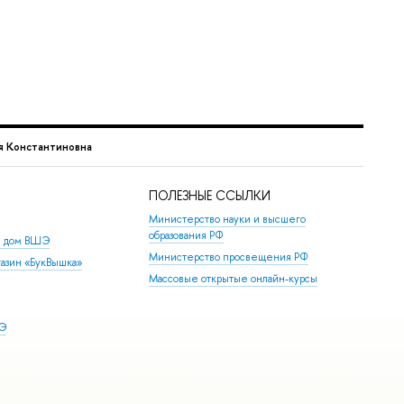
я Константиновна
ПОЛЕЗНЫЕ ССЫЛКИ
Министерство науки и высшего
образования РФ
й дом ВШЭ
Министерство просвещения РФ
азин «БукВышка»
Массовые открытые онлайн-курсы
ШЭ