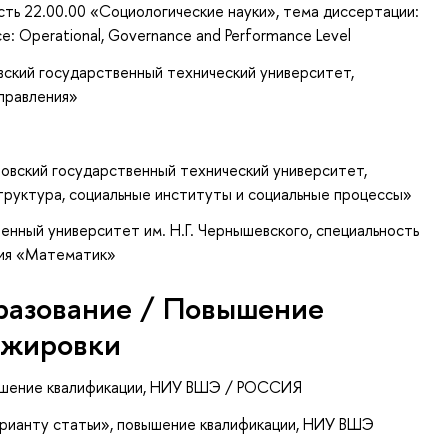
сть 22.00.00 «Социологические науки», тема диссертации:
rvice: Operational, Governance and Performance Level
вский государственный технический университет,
управления»
товский государственный технический университет,
труктура, социальные институты и социальные процессы»
нный университет им. Н.Г. Чернышевского, специальность
ция «Математик»
разование / Повышение
ажировки
ышение квалификации
, НИУ ВШЭ / РОССИЯ
арианту статьи»
, повышение квалификации
, НИУ ВШЭ