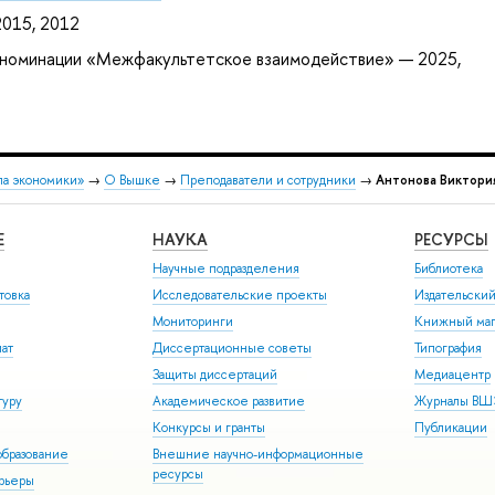
015, 2012
 номинации «Межфакультетское взаимодействие» — 2025,
ла экономики»
→
О Вышке
→
Преподаватели и сотрудники
→
Антонова Виктори
Е
НАУКА
РЕСУРСЫ
Научные подразделения
Библиотека
товка
Исследовательские проекты
Издательски
Мониторинги
Книжный маг
иат
Диссертационные советы
Типография
Защиты диссертаций
Медиацентр
туру
Академическое развитие
Журналы В
Конкурсы и гранты
Публикации
бразование
Внешние научно-информационные
ресурсы
арьеры