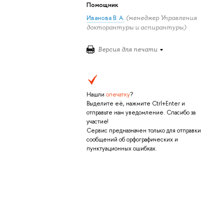
Помощник
Иванова В. А.
(менеджер Управления
докторантуры и аспирантуры)
Версия для печати
Нашли
опечатку
?
Выделите её, нажмите Ctrl+Enter и
отправьте нам уведомление. Спасибо за
участие!
Сервис предназначен только для отправки
сообщений об орфографических и
пунктуационных ошибках.