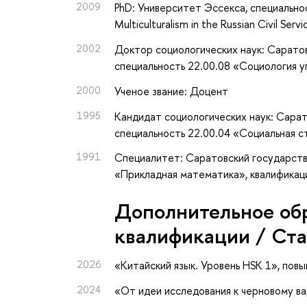
2009
PhD: Университет Эссекса, специально
Multiculturalism in the Russian Civil Se
2002
Доктор социологических наук: Сарато
специальность 22.00.08 «Социология 
2000
Ученое звание: Доцент
1995
Кандидат социологических наук: Сара
специальность 22.00.04 «Социальная с
1991
Специалитет: Саратовский государстве
«Прикладная математика», квалифика
Дополнительное об
квалификации / Ст
2026
«Китайский язык. Уровень HSK 1»
, пов
2024
«От идеи исследования к черновому в