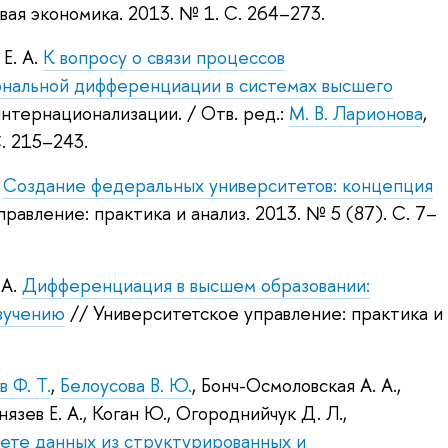
овая экономика. 2013.
№ 1. С. 264–273.
Е. А.
К вопросу о связи процессов
ональной дифференциации в системах высшего
 интернационализации.
/ Отв. ред.:
М. В. Ларионова
,
. 215–243.
Создание федеральных университетов: концепция
равление: практика и анализ. 2013.
№ 5 (87). С. 7–
 А.
Дифференциация в высшем образовании:
зучению
// Университетское управление: практика и
 Ф. Т.
,
Белоусова В. Ю.
,
Бонч-Осмоловская А. А.
,
нязев Е. А.
,
Коган Ю.
,
Огороднийчук Д. Л.
,
свете данных из структурированных и