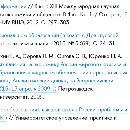
информации
// В кн. : XIII Международная научная
 экономики и общества. В 4 кн. Кн. 1.
/ Отв. ред.:
Е.
м НИУ ВШЭ, 2012.
С. 297–303.
иональном образовании (в соавт. с Дрантусовой
: практика и анализ. 2010.
№ 5 (69). С. 24–31.
хин Е. А.
,
Серова Л. М.
,
Сигова С. В.
,
Юренко Н. А.
ях влияния на экономику России мирового кризиса и
бразования в кадровом обеспечении перспективных
риод: Аналитический доклад на Всероссийской
(15–17 апреля 2009 г.)
Петрозаводск:
ниверситет, 2009.
реобразования в высшей школе России: проблемы и
К.)
// Университетское управление: практика и