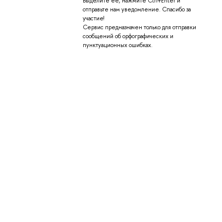
Выделите её, нажмите Ctrl+Enter и
отправьте нам уведомление. Спасибо за
участие!
Сервис предназначен только для отправки
сообщений об орфографических и
пунктуационных ошибках.