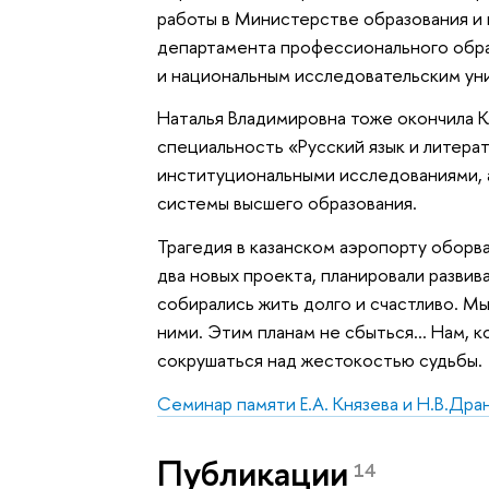
работы в Министерстве образования и 
департамента профессионального обра
и национальным исследовательским ун
Наталья Владимировна тоже окончила К
специальность «Русский язык и литерат
институциональными исследованиями, 
системы высшего образования.
Трагедия в казанском аэропорту оборва
два новых проекта, планировали разви
собирались жить долго и счастливо. М
ними. Этим планам не сбыться… Нам, ко
сокрушаться над жестокостью судьбы.
Семинар памяти Е.А. Князева и Н.В.
Дра
Публикации
14