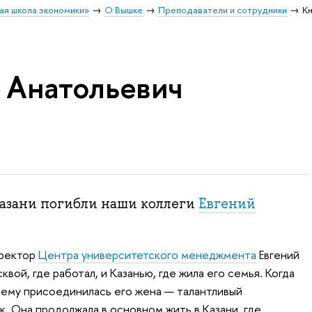
ая школа экономики»
О Вышке
Преподаватели и сотрудники
Кн
й Анатольевич
 Казани погибли наши коллеги
Евгений
иректор
Центра университетского менеджмента
Евгений
ой, где работал, и Казанью, где жила его семья. Когда
нему присоединилась его жена — талантливый
. Она продолжала в основном жить в Казани, где