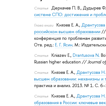
Деркачев П. В.
,
Дудырев Ф.
Статья
системе СПО: достижения и проб
Князев Е. А.
,
Дрантусова 
Глава книги
российском высшем образовании
//
конференция по проблемам развития
Отв. ред.:
Е. Г. Ясин
.
М.: Издательс
Kniazev E.
,
Drantusova N.
Bo
Статья
Russian higher education
// Journal o
Князев Е. А.
,
Дрантусова Н. 
Статья
высшем образовании: механизмы и 
практика и анализ. 2013.
№ 1. С. 6–
Князев Е. А.
,
Дрантусова Н. 
Статья
образования в России: ключевые ве