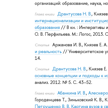
организаций: образование, наука, н
Дрантусова Н. В.
,
Князев 
Глава книги
интернационализации и институци
образования
// В кн. : Императивы
О. В. Перфильева
.
М.: Логос, 2013.
С
Аржанова И. В.
,
Князев Е. А.
Статья
и реальность
// Университетское уп
14.
Дрантусова Н. В.
,
Князев Е.
Статья
основные концепции и подходы к и
анализ. 2012.
№ 5. С. 43–52.
Абанкина И. В.
,
Алескеров
Глава книги
Городенцева Т.
,
Зиньковский К. В.
,
К
Петрущенко В. В.
Картина вузов в 