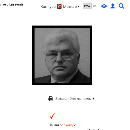
язев Евгений
Кампус в
Москве
РУС
EN
Версия для печати
Нашли
опечатку
?