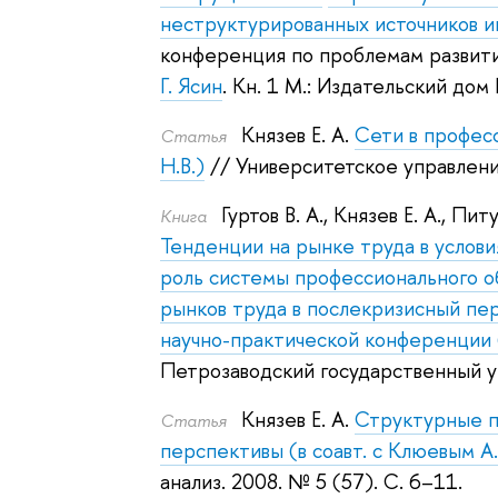
неструктурированных источников 
конференция по проблемам развития
Г. Ясин
.
Кн. 1 М.: Издательский до
Князев Е. А.
Сети в професс
Статья
Н.В.)
// Университетское управление
Гуртов В. А.
,
Князев Е. А.
,
Питу
Книга
Тенденции на рынке труда в услови
роль системы профессионального о
рынков труда в послекризисный пе
научно-практической конференции 
Петрозаводский государственный у
Князев Е. А.
Структурные п
Статья
перспективы (в соавт. с Клюевым А.
анализ. 2008.
№ 5 (57). С. 6–11.