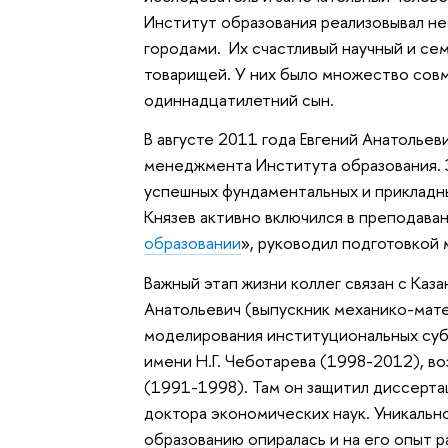
Институт образования реализовывал не
городами. Их счастливый научный и се
товарищей. У них было множество совм
одиннадцатилетний сын.
В августе 2011 года Евгений Анатольев
менеджмента Института образования. З
успешных фундаментальных и прикладных
Князев активно включился в преподава
образовании
», руководил подготовкой 
Важный этап жизни коллег связан с Каз
Анатольевич (выпускник механико-мат
моделирования институциональных суб
имени Н.Г. Чеботарева (1998-2012), в
(1991-1998). Там он защитил диссерта
доктора экономических наук. Уникальн
образованию опиралась и на его опыт р