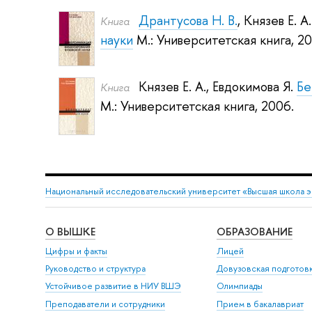
Дрантусова Н. В.
,
Князев Е. А.
Книга
науки
М.: Университетская книга, 20
Князев Е. А.
,
Евдокимова Я.
Бе
Книга
М.: Университетская книга, 2006.
Национальный исследовательский университет «Высшая школа 
О ВЫШКЕ
ОБРАЗОВАНИЕ
Цифры и факты
Лицей
Руководство и структура
Довузовская подготов
Устойчивое развитие в НИУ ВШЭ
Олимпиады
Преподаватели и сотрудники
Прием в бакалавриат