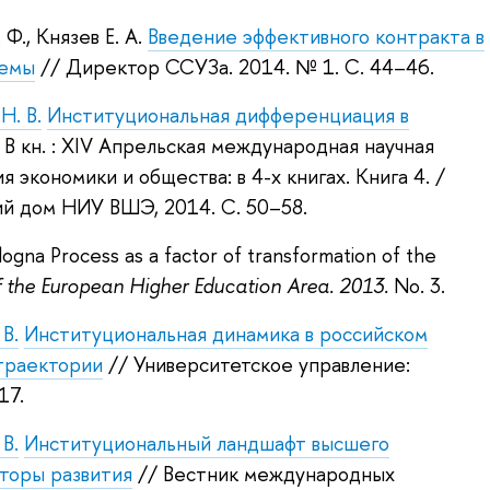
 Ф.
,
Князев Е. А.
Введение эффективного контракта в
лемы
// Директор ССУЗа. 2014.
№ 1. С. 44–46.
Н. В.
Институциональная дифференциация в
 В кн. : XIV Апрельская международная научная
 экономики и общества: в 4-х книгах. Книга 4.
/
кий дом НИУ ВШЭ, 2014.
С. 50–58.
logna Process as a factor of transformation of the
f the European Higher Education Area. 2013.
No. 3.
В.
Институциональная динамика в российском
траектории
// Университетское управление:
17.
В.
Институциональный ландшафт высшего
кторы развития
// Вестник международных