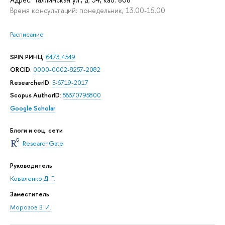
Время консультаций: понедельник, 13.00-15.00
Расписание
SPIN РИНЦ
:
6473-4549
ORCID
:
0000-0002-8257-2082
ResearcherID
:
E-6719-2017
Scopus AuthorID
:
56370795800
Google Scholar
Блоги и соц. сети
ResearchGate
Руководитель
Коваленко Д. Г.
Заместитель
Морозов В. И.