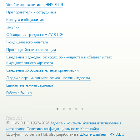
Устойчивое развитие в НИУ ВШЭ
Ол
Преподаватели и сотрудники
При
Корпуса и общежития
Вы
Закупки
При
Обращения граждан в НИУ ВШЭ
Асп
Фонд целевого капитала
Доп
Противодействие коррупции
Цен
Сведения о доходах, расходах, об имуществе и обязательствах
Биз
имущественного характера
Обр
Сведения об образовательной организации
Обр
Людям с ограниченными возможностями здоровья
Единая платежная страница
Работа в Вышке
Редактору
© НИУ ВШЭ 1993–2026
Адреса и контакты
Условия использования
материалов
Политика конфиденциальности
Карта сайта
Шрифты HSE Sans и HSE Slab разработаны в
Школе дизайна НИУ ВШЭ