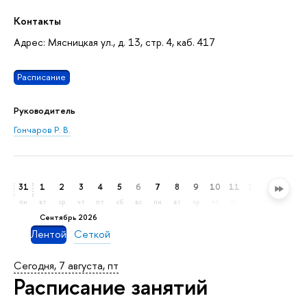
Контакты
Адрес: Мясницкая ул., д. 13, стр. 4, каб. 417
Расписание
Руководитель
Гончаров Р. В.
31
1
2
3
4
5
6
7
8
9
10
11
12
13
14
пн
вт
ср
чт
пт
сб
вс
пн
вт
ср
чт
пт
сб
вс
пн
сентябрь 2026
Лентой
Сеткой
Сегодня, 7 августа, пт
Расписание занятий