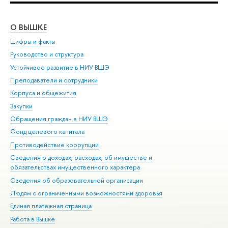
О ВЫШКЕ
ОБ
Цифры и факты
Ли
Руководство и структура
Дов
Устойчивое развитие в НИУ ВШЭ
Ол
Преподаватели и сотрудники
При
Корпуса и общежития
Вы
Закупки
При
Обращения граждан в НИУ ВШЭ
Ас
Фонд целевого капитала
До
Противодействие коррупции
Цен
Сведения о доходах, расходах, об имуществе и
Би
обязательствах имущественного характера
Об
Сведения об образовательной организации
Обр
Людям с ограниченными возможностями здоровья
Единая платежная страница
Работа в Вышке