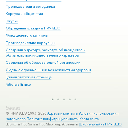
Преподаватели и сотрудники
При
Корпуса и общежития
Вы
Закупки
При
Обращения граждан в НИУ ВШЭ
Ас
Фонд целевого капитала
До
Противодействие коррупции
Цен
Сведения о доходах, расходах, об имуществе и
Би
обязательствах имущественного характера
Об
Сведения об образовательной организации
Обр
Людям с ограниченными возможностями здоровья
Единая платежная страница
Работа в Вышке
Редактору
© НИУ ВШЭ 1993–2026
Адреса и контакты
Условия использования
материалов
Политика конфиденциальности
Карта сайта
Шрифты HSE Sans и HSE Slab разработаны в
Школе дизайна НИУ ВШЭ