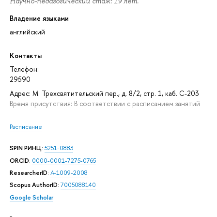
Научно-педагогический стаж: 19 лет.
Владение языками
английский
Контакты
Телефон:
29590
Адрес: М. Трехсвятительский пер., д. 8/2, стр. 1, каб. С-203
Время присутствия: В соответствии с расписанием занятий
Расписание
SPIN РИНЦ
:
5251-0883
ORCID
:
0000-0001-7275-0765
ResearcherID
:
A-1009-2008
Scopus AuthorID
:
7005088140
Google Scholar