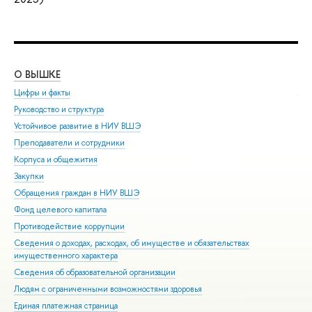
О ВЫШКЕ
ОБ
Цифры и факты
Ли
Руководство и структура
Дов
Устойчивое развитие в НИУ ВШЭ
Ол
Преподаватели и сотрудники
При
Корпуса и общежития
Вы
Закупки
При
Обращения граждан в НИУ ВШЭ
Асп
Фонд целевого капитала
Доп
Противодействие коррупции
Цен
Сведения о доходах, расходах, об имуществе и обязательствах
Биз
имущественного характера
Обр
Сведения об образовательной организации
Обр
Людям с ограниченными возможностями здоровья
Единая платежная страница