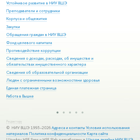
Устойчивое развитие в НИУ ВШЭ
Ол
Преподаватели и сотрудники
При
Корпуса и общежития
Вы
Закупки
При
Обращения граждан в НИУ ВШЭ
Ас
Фонд целевого капитала
До
Противодействие коррупции
Цен
Сведения о доходах, расходах, об имуществе и
Би
обязательствах имущественного характера
Об
Сведения об образовательной организации
Обр
Людям с ограниченными возможностями здоровья
Единая платежная страница
Работа в Вышке
Редактору
© НИУ ВШЭ 1993–2026
Адреса и контакты
Условия использования
материалов
Политика конфиденциальности
Карта сайта
Шрифты HSE Sans и HSE Slab разработаны в
Школе дизайна НИУ ВШЭ