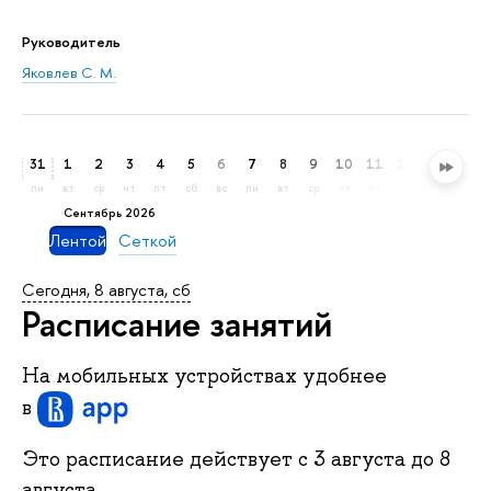
Руководитель
Яковлев С. М.
31
1
2
3
4
5
6
7
8
9
10
11
12
13
14
пн
вт
ср
чт
пт
сб
вс
пн
вт
ср
чт
пт
сб
вс
пн
сентябрь 2026
Лентой
Сеткой
Сегодня, 8 августа, сб
Расписание занятий
На мобильных устройствах удобнее
в
Это расписание действует c
3 августа
до
8
августа