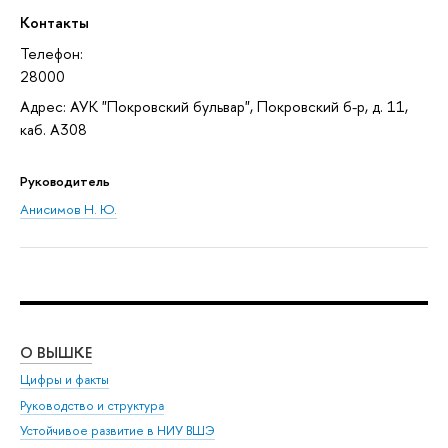
Контакты
Телефон:
28000
Адрес: АУК "Покровский бульвар", Покровский б-р, д. 11,
каб. A308
Руководитель
Анисимов Н. Ю.
О ВЫШКЕ
ОБ
Цифры и факты
Ли
Руководство и структура
Дов
Устойчивое развитие в НИУ ВШЭ
Ол