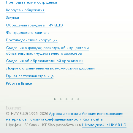
Преподаватели и сотрудники
При
Корпуса и общежития
Вы
Закупки
При
Обращения граждан в НИУ ВШЭ
Ас
Фонд целевого капитала
До
Противодействие коррупции
Цен
Сведения о доходах, расходах, об имуществе и
Би
обязательствах имущественного характера
Об
Сведения об образовательной организации
Обр
Людям с ограниченными возможностями здоровья
Единая платежная страница
Работа в Вышке
Редактору
© НИУ ВШЭ 1993–2026
Адреса и контакты
Условия использования
материалов
Политика конфиденциальности
Карта сайта
Шрифты HSE Sans и HSE Slab разработаны в
Школе дизайна НИУ ВШЭ