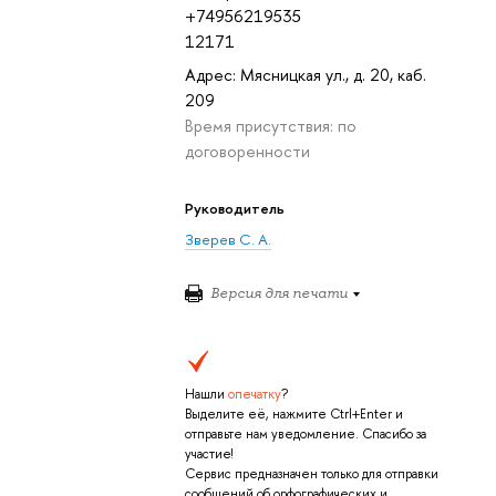
+74956219535
12171
Адрес: Мясницкая ул., д. 20, каб.
209
Время присутствия: по
договоренности
Руководитель
Зверев С. А.
Версия для печати
Нашли
опечатку
?
Выделите её, нажмите Ctrl+Enter и
отправьте нам уведомление. Спасибо за
участие!
Сервис предназначен только для отправки
сообщений об орфографических и