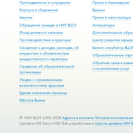
Преподаватели и сотрудники
Прием в бакалавриат
Корпуса и общежития
Вышка+
Закупки
Прием в магистратуру
Обращения граждан в НИУ ВШЭ
Аспирантура
Фонд целевого капитала
Дополнительное обра
Противодействие коррупции
Центр развития карье
Сведения о доходах, расходах, об
Бизнес-инкубатор ВШ
имуществе и обязательствах
Образовательные парт
имущественного характера
Обратная связь и взаи
Сведения об образовательной
с получателями услуг
организации
Людям с ограниченными
возможностями здоровья
Единая платежная страница
Работа в Вышке
© НИУ ВШЭ 1993–2026
Адреса и контакты
Условия использован
Шрифты HSE Sans и HSE Slab разработаны в
Школе дизайна НИУ