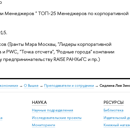
ю
ции Менеджеров " ТОП-25 Менеджеров по корпоративной
15.
сов (Гранты Мэра Москвы, "Лидеры корпоративной
и PWC, "Точка отсчета", "Родные города" компании
у предпринимательству RAISE РАНХиГС и пр.)
экономики»
→
О Вышке
→
Преподаватели и сотрудники
→
Сидлина Лия Зин
НАУКА
РЕСУРСЫ
Научные подразделения
Библиотека
ка
Исследовательские проекты
Издательский 
Мониторинги
Книжный магаз