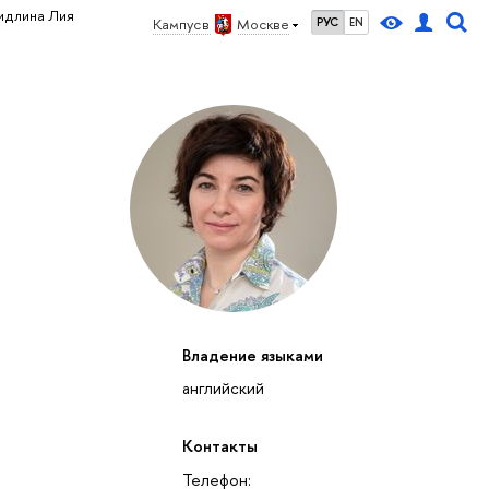
идлина Лия
Кампус в
Москве
РУС
EN
Владение языками
английский
Контакты
Телефон: