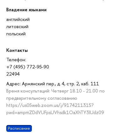
Владение языками
английский
литовский
польский
Контакты
Телефон:
+7 (495) 772-95-90
22494
Адрес: Армянский пер., д. 4, стр. 2, каб. 111
Время консультаций: Четверг 18.10 - 21.00 по
предварительному согласованию
https://us05web.zoom.us/j/9174211315?
pwd=ampmZDdVUFpsUVhsdk1OaXhTY3lUdz09
Расписание