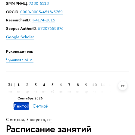
SPIN РИНЦ
:
7380-5118
ORCID
:
0000-0003-4518-5769
ResearcherID
:
K-4174-2015
Scopus AuthorID
:
57207658876
Google Scholar
Руководитель
Чумакова М. А.
31
1
2
3
4
5
6
7
8
9
10
11
12
13
14
пн
вт
ср
чт
пт
сб
вс
пн
вт
ср
чт
пт
сб
вс
пн
сентябрь 2026
Лентой
Сеткой
Сегодня, 7 августа, пт
Расписание занятий