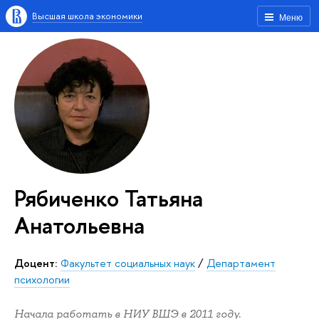
Высшая школа экономики
Меню
Рябиченко Татьяна
Анатольевна
Доцент:
Факультет социальных наук
/
Департамент
психологии
Начала работать в НИУ ВШЭ в 2011 году.