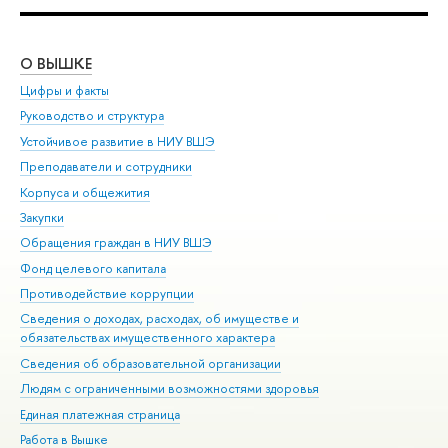
О ВЫШКЕ
ОБ
Цифры и факты
Ли
Руководство и структура
Дов
Устойчивое развитие в НИУ ВШЭ
Ол
Преподаватели и сотрудники
При
Корпуса и общежития
Вы
Закупки
При
Обращения граждан в НИУ ВШЭ
Ас
Фонд целевого капитала
До
Противодействие коррупции
Цен
Сведения о доходах, расходах, об имуществе и
Би
обязательствах имущественного характера
Об
Сведения об образовательной организации
Обр
Людям с ограниченными возможностями здоровья
Единая платежная страница
Работа в Вышке