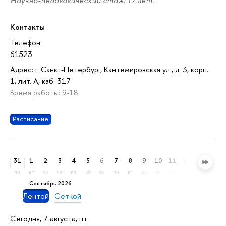
Научно-педагогический стаж: 17 лет.
Контакты
Телефон:
61523
Адрес: г. Санкт-Петербург, Кантемировская ул., д. 3, корп.
1, лит. А, каб. 317
Время работы: 9-18
Расписание
31
1
2
3
4
5
6
7
8
9
10
11
12
13
14
пн
вт
ср
чт
пт
сб
вс
пн
вт
ср
чт
пт
сб
вс
пн
сентябрь 2026
Лентой
Сеткой
Сегодня, 7 августа, пт