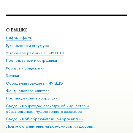
О ВЫШКЕ
ОБ
Цифры и факты
Ли
Руководство и структура
Дов
Устойчивое развитие в НИУ ВШЭ
Ол
Преподаватели и сотрудники
При
Корпуса и общежития
Вы
Закупки
При
Обращения граждан в НИУ ВШЭ
Ас
Фонд целевого капитала
До
Противодействие коррупции
Цен
Сведения о доходах, расходах, об имуществе и
Би
обязательствах имущественного характера
Об
Сведения об образовательной организации
Обр
Людям с ограниченными возможностями здоровья