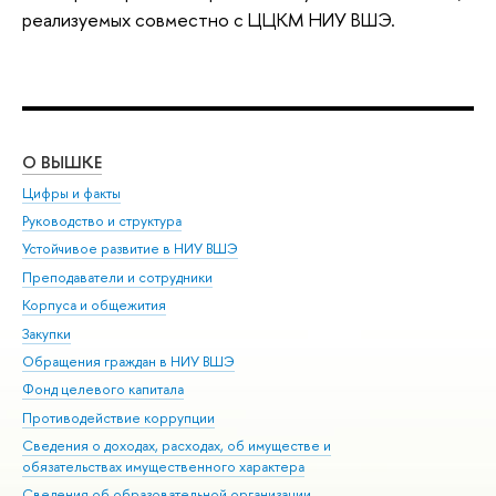
реализуемых совместно с ЦЦКМ НИУ ВШЭ.
О ВЫШКЕ
ОБ
Цифры и факты
Ли
Руководство и структура
Дов
Устойчивое развитие в НИУ ВШЭ
Ол
Преподаватели и сотрудники
При
Корпуса и общежития
Вы
Закупки
При
Обращения граждан в НИУ ВШЭ
Ас
Фонд целевого капитала
До
Противодействие коррупции
Цен
Сведения о доходах, расходах, об имуществе и
Би
обязательствах имущественного характера
Об
Сведения об образовательной организации