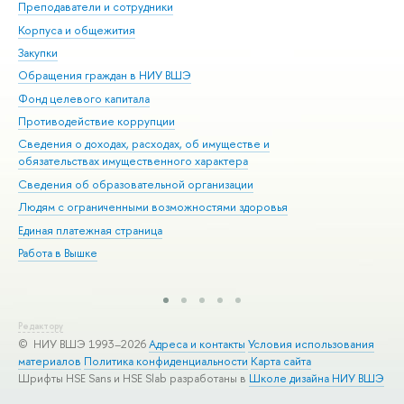
Преподаватели и сотрудники
При
Корпуса и общежития
Вы
Закупки
При
Обращения граждан в НИУ ВШЭ
Ас
Фонд целевого капитала
До
Противодействие коррупции
Цен
Сведения о доходах, расходах, об имуществе и
Би
обязательствах имущественного характера
Об
Сведения об образовательной организации
Обр
Людям с ограниченными возможностями здоровья
Единая платежная страница
Работа в Вышке
Редактору
© НИУ ВШЭ 1993–2026
Адреса и контакты
Условия использования
материалов
Политика конфиденциальности
Карта сайта
Шрифты HSE Sans и HSE Slab разработаны в
Школе дизайна НИУ ВШЭ