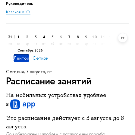
Руководитель
Казаков А. О.
31
1
2
3
4
5
6
7
8
9
10
11
12
13
14
пн
вт
ср
чт
пт
сб
вс
пн
вт
ср
чт
пт
сб
вс
пн
сентябрь 2026
Лентой
Сеткой
Сегодня, 7 августа, пт
Расписание занятий
На мобильных устройствах удобнее
в
Это расписание действует c
3 августа
до
8
августа
При обнаружении проблем с расписанием просьба